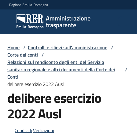
Vai al contenuto
Vai alla navigazione
Vai al footer
Regione Emilia-Romagna
Amministrazione
Amministrazione
trasparente
trasparente
Home
/
Controlli e rilievi sull'amministrazione
/
Sottosezioni
Corte dei conti
/
Relazioni sul rendiconto degli enti del Servizio
sanitario regionale e altri documenti della Corte dei
/
Conti
Accesso
delibere esercizio 2022 Ausl
delibere esercizio
2022 Ausl
Condividi
Vedi azioni