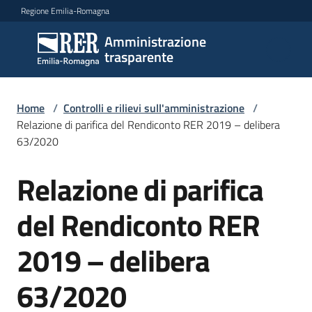
Vai al contenuto
Vai alla navigazione
Vai al footer
Regione Emilia-Romagna
Amministrazione
Amministrazione
trasparente
trasparente
Home
/
Controlli e rilievi sull'amministrazione
/
Sottosezioni
Relazione di parifica del Rendiconto RER 2019 – delibera
63/2020
Relazione di parifica
Accesso
del Rendiconto RER
2019 – delibera
63/2020