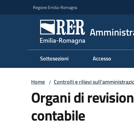
Vai al contenuto
Vai alla navigazione
Vai al footer
Regione Emilia-Romagna
Amministr
Sottosezioni
Accesso
Home
Controlli e rilievi sull'amministraz
/
Organi di revisio
contabile