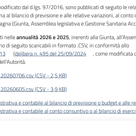
dificato dal d.lgs. 97/2016, sono pubblicati di seguito le relaz
al bilancio di previsione e alle relative variazioni, al conto c
agna (Giunta, Assemblea legislativa e Gestione Sanitaria Acc
ti nelle
annualità 2026 e 2025
, inerenti alla Giunta, all’Ass
di seguito scaricabili in formato .CSV, in conformità allo
013
(
delibera n. 495 del 25/09/2024
, come modificata 
ell’Autorità.
-20260706.csv
(
CSV
-
2,5 KB
)
-20260605.csv
(
CSV
-
3,9 KB
)
trativa e contabile al bilancio di previsione o budget e alle re
trativa e contabile al conto consuntivo o al bilancio di eserci