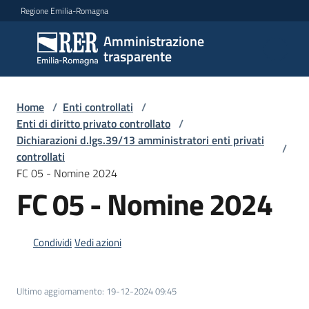
Vai al contenuto
Vai alla navigazione
Vai al footer
Regione Emilia-Romagna
Amministrazione
Amministrazione
trasparente
trasparente
Home
/
Enti controllati
/
Sottosezioni
Enti di diritto privato controllato
/
Dichiarazioni d.lgs.39/13 amministratori enti privati
/
controllati
FC 05 - Nomine 2024
Accesso
FC 05 - Nomine 2024
Condividi
Vedi azioni
Ultimo aggiornamento
:
19-12-2024 09:45