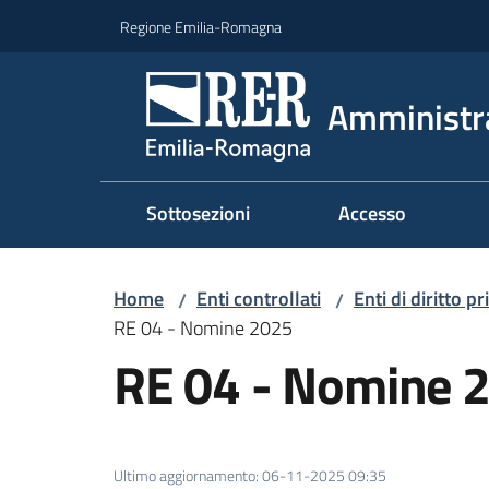
Vai al contenuto
Vai alla navigazione
Vai al footer
Regione Emilia-Romagna
Amministr
Sottosezioni
Accesso
Home
Enti controllati
Enti di diritto p
/
/
RE 04 - Nomine 2025
RE 04 - Nomine 
Ultimo aggiornamento
:
06-11-2025 09:35