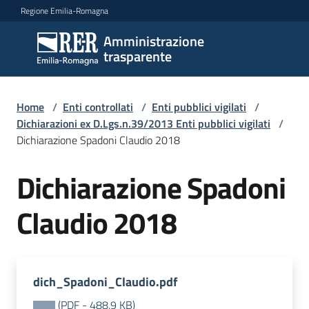
Vai al contenuto
Vai alla navigazione
Vai al footer
Regione Emilia-Romagna
Amministrazione
Amministrazione
trasparente
trasparente
Home
/
Enti controllati
/
Enti pubblici vigilati
/
Sottosezioni
Dichiarazioni ex D.Lgs.n.39/2013 Enti pubblici vigilati
/
Dichiarazione Spadoni Claudio 2018
Dichiarazione Spadoni
Accesso
Claudio 2018
dich_Spadoni_Claudio.pdf
(
PDF
-
488,9 KB
)