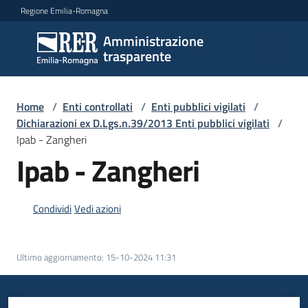
Vai al contenuto
Vai alla navigazione
Vai al footer
Regione Emilia-Romagna
Amministrazione
Amministrazione
trasparente
trasparente
Home
/
Enti controllati
/
Enti pubblici vigilati
/
Sottosezioni
Dichiarazioni ex D.Lgs.n.39/2013 Enti pubblici vigilati
/
Ipab - Zangheri
Ipab - Zangheri
Accesso
Condividi
Vedi azioni
Ultimo aggiornamento
:
15-10-2024 11:31