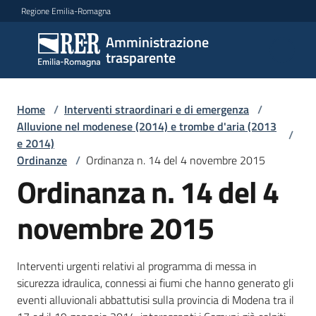
Vai al contenuto
Vai alla navigazione
Vai al footer
Regione Emilia-Romagna
Amministrazione
Amministrazione
trasparente
trasparente
Home
/
Interventi straordinari e di emergenza
/
Sottosezioni
Alluvione nel modenese (2014) e trombe d'aria (2013
/
e 2014)
Ordinanze
/
Ordinanza n. 14 del 4 novembre 2015
Ordinanza n. 14 del 4
Accesso
novembre 2015
Interventi urgenti relativi al programma di messa in
sicurezza idraulica, connessi ai fiumi che hanno generato gli
eventi alluvionali abbattutisi sulla provincia di Modena tra il