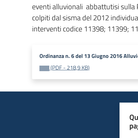
eventi alluvionali  abbattutisi sull
colpiti dal sisma del 2012 individua
Ordinanza n. 6 del 13 Giugno 2016 Alluv
(
PDF
-
218,9 KB
)
Qu
pa
Valut