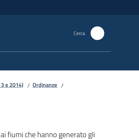
Cerca
13 e 2014)
Ordinanze
/
/
 ai fiumi che hanno generato gli 