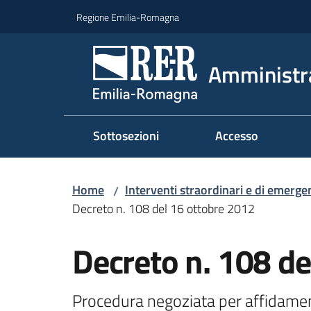
Vai al contenuto
Vai alla navigazione
Vai al footer
Regione Emilia-Romagna
Amministr
Sottosezioni
Accesso
Home
Interventi straordinari e di emerge
/
Decreto n. 108 del 16 ottobre 2012
Decreto n. 108 de
Procedura negoziata per affidamento