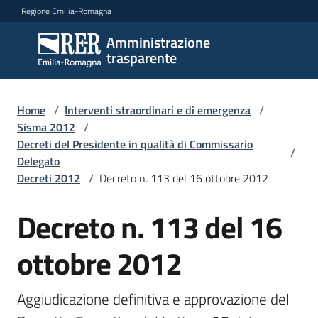
Vai al contenuto
Vai alla navigazione
Vai al footer
Regione Emilia-Romagna
Amministrazione
Amministrazione
trasparente
trasparente
Home
/
Interventi straordinari e di emergenza
/
Sottosezioni
Sisma 2012
/
Decreti del Presidente in qualità di Commissario
/
Delegato
Decreti 2012
/
Decreto n. 113 del 16 ottobre 2012
Accesso
Decreto n. 113 del 16
ottobre 2012
Aggiudicazione definitiva e approvazione del 