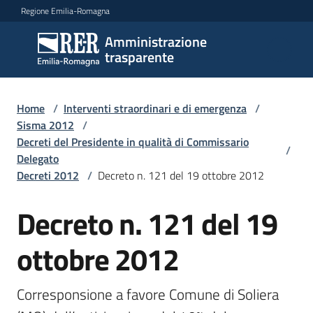
Vai al contenuto
Vai alla navigazione
Vai al footer
Regione Emilia-Romagna
Amministrazione
Amministrazione
trasparente
trasparente
Home
/
Interventi straordinari e di emergenza
/
Sottosezioni
Sisma 2012
/
Decreti del Presidente in qualità di Commissario
/
Delegato
Decreti 2012
/
Decreto n. 121 del 19 ottobre 2012
Accesso
Decreto n. 121 del 19
ottobre 2012
Corresponsione a favore Comune di Soliera 