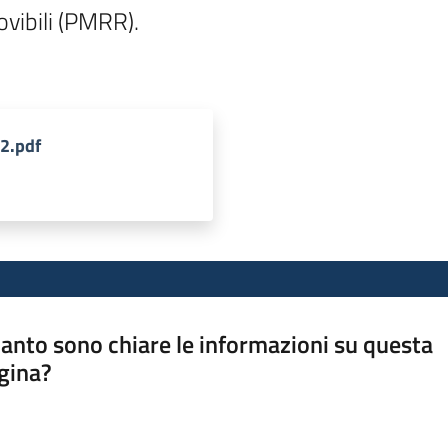
vibili (PMRR).

2.pdf
anto sono chiare le informazioni su questa
gina?
a da 1 a 5 stelle