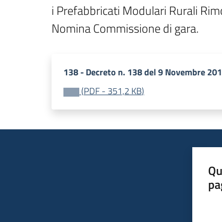
i Prefabbricati Modulari Rurali Rimo
138 - Decreto n. 138 del 9 Novembre 201
(
PDF
-
351,2 KB
)
Qu
pa
Valut