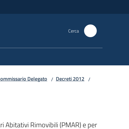
Cerca
i Commissario Delegato
Decreti 2012
/
/
i Abitativi Rimovibili (PMAR) e per 