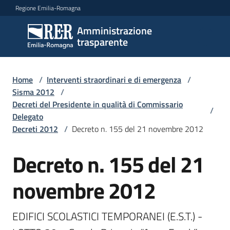
Vai al contenuto
Vai alla navigazione
Vai al footer
Regione Emilia-Romagna
Amministrazione
Amministrazione
trasparente
trasparente
Home
/
Interventi straordinari e di emergenza
/
Sottosezioni
Sisma 2012
/
Decreti del Presidente in qualità di Commissario
/
Delegato
Decreti 2012
/
Decreto n. 155 del 21 novembre 2012
Accesso
Decreto n. 155 del 21
novembre 2012
EDIFICI SCOLASTICI TEMPORANEI (E.S.T.) - 