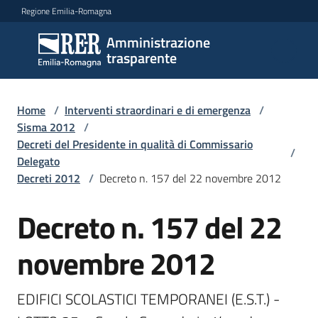
Vai al contenuto
Vai alla navigazione
Vai al footer
Regione Emilia-Romagna
Amministrazione
Amministrazione
trasparente
trasparente
Home
/
Interventi straordinari e di emergenza
/
Sottosezioni
Sisma 2012
/
Decreti del Presidente in qualità di Commissario
/
Delegato
Decreti 2012
/
Decreto n. 157 del 22 novembre 2012
Accesso
Decreto n. 157 del 22
novembre 2012
EDIFICI SCOLASTICI TEMPORANEI (E.S.T.) - 