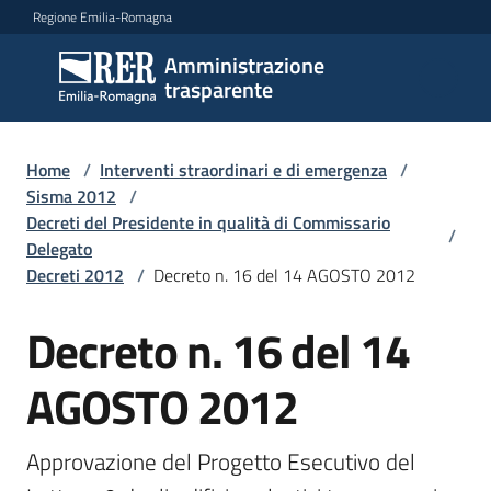
Vai al contenuto
Vai alla navigazione
Vai al footer
Regione Emilia-Romagna
Amministrazione
Amministrazione
trasparente
trasparente
Home
/
Interventi straordinari e di emergenza
/
Sottosezioni
Sisma 2012
/
Decreti del Presidente in qualità di Commissario
/
Delegato
Decreti 2012
/
Decreto n. 16 del 14 AGOSTO 2012
Accesso
Decreto n. 16 del 14
AGOSTO 2012
Approvazione del Progetto Esecutivo del 