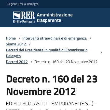
Vai al contenuto
Vai alla navigazione
Vai al footer
Regione Emilia-Romagna
Amministrazione
Amministrazione
trasparente
trasparente
Home
/
Interventi straordinari e di emergenza
/
Sottosezioni
Sisma 2012
/
Decreti del Presidente in qualità di Commissario
/
Delegato
Decreti 2012
/
Decreto n. 160 del 23 Novembre 2012
Accesso
Decreto n. 160 del 23
Novembre 2012
EDIFICI SCOLASTICI TEMPORANEI (E.S.T.) - 