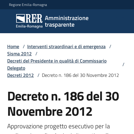
Vai al contenuto
Vai alla navigazione
Vai al footer
Regione Emilia-Romagna
Amministrazione
Amministrazione
trasparente
trasparente
Home
/
Interventi straordinari e di emergenza
/
Sottosezioni
Sisma 2012
/
Decreti del Presidente in qualità di Commissario
/
Delegato
Decreti 2012
/
Decreto n. 186 del 30 Novembre 2012
Accesso
Decreto n. 186 del 30
Novembre 2012
Approvazione progetto esecutivo per la 