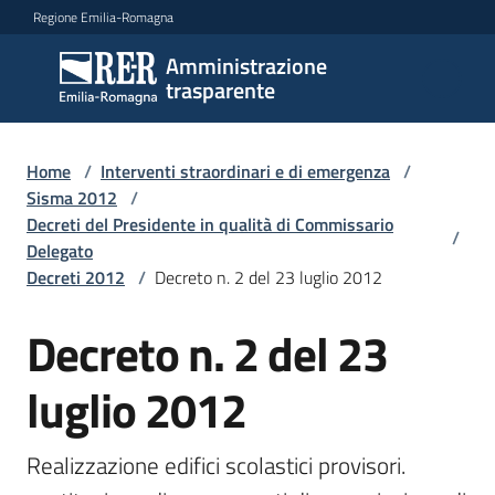
Vai al contenuto
Vai alla navigazione
Vai al footer
Regione Emilia-Romagna
Amministrazione
Amministrazione
trasparente
trasparente
Home
/
Interventi straordinari e di emergenza
/
Sottosezioni
Sisma 2012
/
Decreti del Presidente in qualità di Commissario
/
Delegato
Decreti 2012
/
Decreto n. 2 del 23 luglio 2012
Accesso
Decreto n. 2 del 23
luglio 2012
Realizzazione edifici scolastici provisori. 