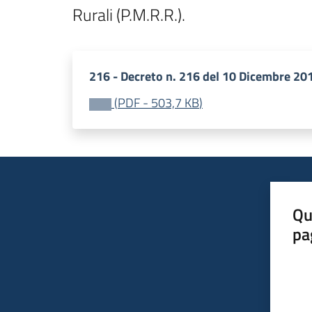
Rurali (P.M.R.R.).
216 - Decreto n. 216 del 10 Dicembre 20
(
PDF
-
503,7 KB
)
Qu
pa
Valut