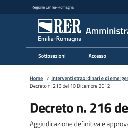
Vai al contenuto
Vai alla navigazione
Vai al footer
Regione Emilia-Romagna
Amministr
Sottosezioni
Accesso
Home
Interventi straordinari e di emerge
/
Decreto n. 216 del 10 Dicembre 2012
Decreto n. 216 d
Aggiudicazione definitiva e approva