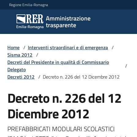
Vai al contenuto
Vai alla navigazione
Vai al footer
Regione Emilia-Romagna
Amministrazione
Amministrazione
trasparente
trasparente
Home
/
Interventi straordinari e di emergenza
/
Sottosezioni
Sisma 2012
/
Decreti del Presidente in qualità di Commissario
/
Delegato
Decreti 2012
/
Decreto n. 226 del 12 Dicembre 2012
Accesso
Decreto n. 226 del 12
Dicembre 2012
PREFABBRICATI MODULARI SCOLASTICI 