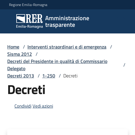
Vai al contenuto
Vai alla navigazione
Vai al footer
Regione Emilia-Romagna
Amministrazione
Amministrazione
trasparente
trasparente
Home
/
Interventi straordinari e di emergenza
/
Sottosezioni
Sisma 2012
/
Decreti del Presidente in qualità di Commissario
/
Delegato
Decreti 2013
/
1-250
/
Decreti
Accesso
Decreti
Condividi
Vedi azioni