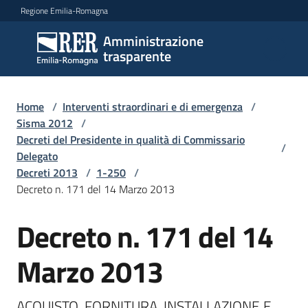
Vai al contenuto
Vai alla navigazione
Vai al footer
Regione Emilia-Romagna
Amministrazione
Amministrazione
trasparente
trasparente
Home
/
Interventi straordinari e di emergenza
/
Sottosezioni
Sisma 2012
/
Decreti del Presidente in qualità di Commissario
/
Delegato
Decreti 2013
/
1-250
/
Accesso
Decreto n. 171 del 14 Marzo 2013
Decreto n. 171 del 14
Marzo 2013
ACQUISTO, FORNITURA, INSTALLAZIONE E 