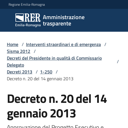
Vai al contenuto
Vai alla navigazione
Vai al footer
Regione Emilia-Romagna
Amministrazione
Amministrazione
trasparente
trasparente
Home
/
Interventi straordinari e di emergenza
/
Sottosezioni
Sisma 2012
/
Decreti del Presidente in qualità di Commissario
/
Delegato
Decreti 2013
/
1-250
/
Accesso
Decreto n. 20 del 14 gennaio 2013
Decreto n. 20 del 14
gennaio 2013
Approvazione del Progetto Esecutivo e 