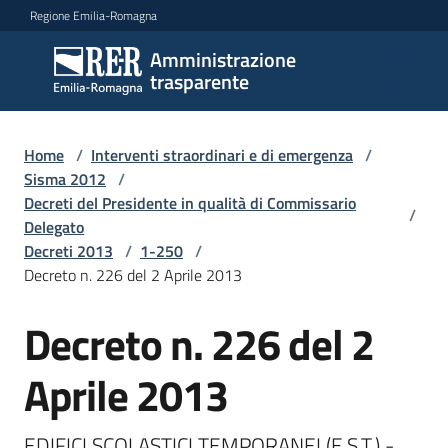
Vai al contenuto
Vai alla navigazione
Vai al footer
Regione Emilia-Romagna
Amministrazione
Amministrazione
trasparente
trasparente
Home
/
Interventi straordinari e di emergenza
/
Sottosezioni
Sisma 2012
/
Decreti del Presidente in qualità di Commissario
/
Delegato
Decreti 2013
/
1-250
/
Accesso
Decreto n. 226 del 2 Aprile 2013
Decreto n. 226 del 2
Aprile 2013
EDIFICI SCOLASTICI TEMPORANEI (E.S.T.) - 