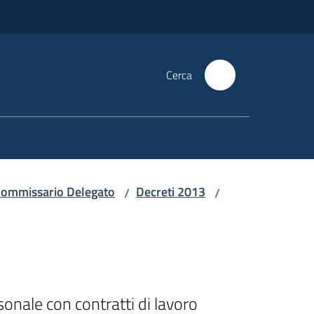
Cerca
i Commissario Delegato
Decreti 2013
/
/
onale con contratti di lavoro 