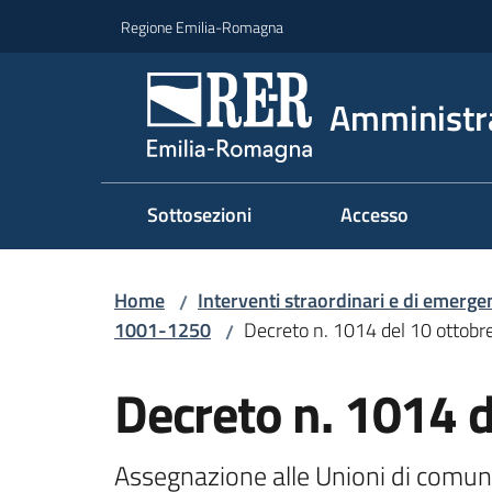
Vai al contenuto
Vai alla navigazione
Vai al footer
Regione Emilia-Romagna
Amministr
Sottosezioni
Accesso
Home
Interventi straordinari e di emerge
/
1001-1250
Decreto n. 1014 del 10 ottob
/
Decreto n. 1014 
Assegnazione alle Unioni di comuni 