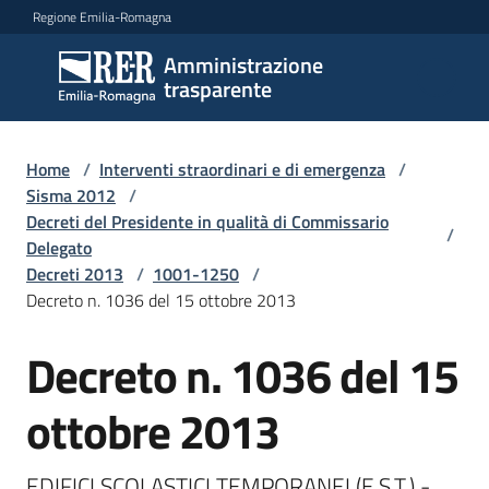
Vai al contenuto
Vai alla navigazione
Vai al footer
Regione Emilia-Romagna
Amministrazione
Amministrazione
trasparente
trasparente
Home
/
Interventi straordinari e di emergenza
/
Sottosezioni
Sisma 2012
/
Decreti del Presidente in qualità di Commissario
/
Delegato
Decreti 2013
/
1001-1250
/
Accesso
Decreto n. 1036 del 15 ottobre 2013
Decreto n. 1036 del 15
ottobre 2013
EDIFICI SCOLASTICI TEMPORANEI (E.S.T.) - 