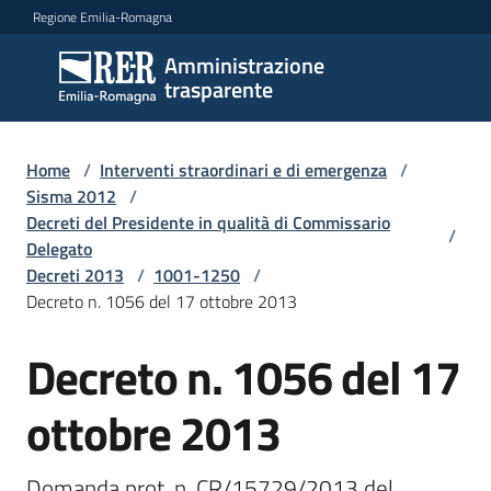
Vai al contenuto
Vai alla navigazione
Vai al footer
Regione Emilia-Romagna
Amministrazione
Amministrazione
trasparente
trasparente
Home
/
Interventi straordinari e di emergenza
/
Sottosezioni
Sisma 2012
/
Decreti del Presidente in qualità di Commissario
/
Delegato
Decreti 2013
/
1001-1250
/
Accesso
Decreto n. 1056 del 17 ottobre 2013
Decreto n. 1056 del 17
ottobre 2013
Domanda prot. n. CR/15729/2013 del 