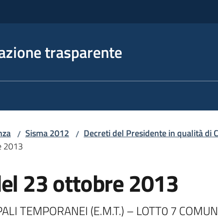
azione trasparente
nza
Sisma 2012
Decreti del Presidente in qualità d
/
/
re 2013
del 23 ottobre 2013
ALI TEMPORANEI (E.M.T.) – LOTT0 7 COMUNE