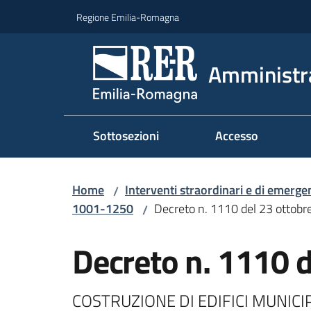
Vai al contenuto
Vai alla navigazione
Vai al footer
Regione Emilia-Romagna
Amministr
Sottosezioni
Accesso
Home
Interventi straordinari e di emerge
/
1001-1250
Decreto n. 1110 del 23 ottob
/
Decreto n. 1110 
COSTRUZIONE DI EDIFICI MUNICIP