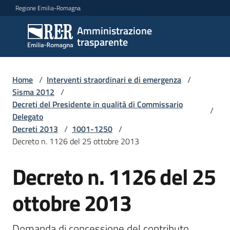
Vai al contenuto
Vai alla navigazione
Vai al footer
Regione Emilia-Romagna
Amministrazione
Amministrazione
trasparente
trasparente
Home
/
Interventi straordinari e di emergenza
/
Sottosezioni
Sisma 2012
/
Decreti del Presidente in qualità di Commissario
/
Delegato
Decreti 2013
/
1001-1250
/
Accesso
Decreto n. 1126 del 25 ottobre 2013
Decreto n. 1126 del 25
ottobre 2013
Domanda di concessione del contributo 