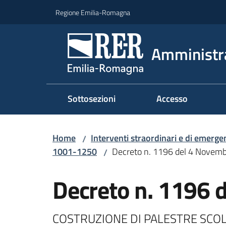
Vai al contenuto
Vai alla navigazione
Vai al footer
Regione Emilia-Romagna
Amministr
Sottosezioni
Accesso
Home
Interventi straordinari e di emerge
/
1001-1250
Decreto n. 1196 del 4 Novem
/
Decreto n. 1196 
COSTRUZIONE DI PALESTRE SCOLA