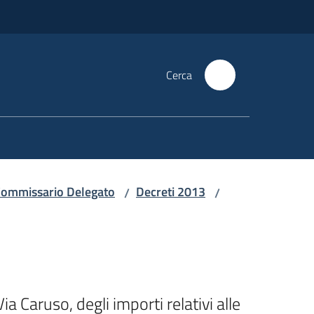
Cerca
i Commissario Delegato
Decreti 2013
/
/
Caruso, degli importi relativi alle 