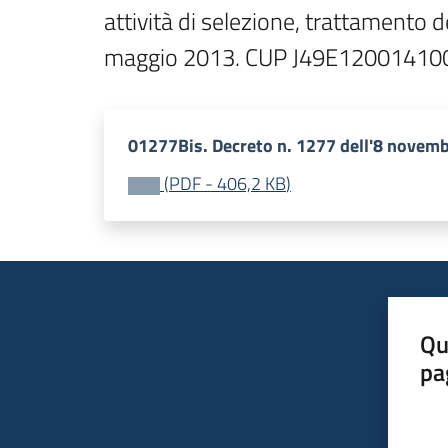
attività di selezione, trattamento d
maggio 2013. CUP J49E12001410
01277Bis. Decreto n. 1277 dell'8 novem
(
PDF
-
406,2 KB
)
Qu
pa
Valut