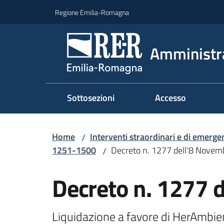
Vai al contenuto
Vai alla navigazione
Vai al footer
Regione Emilia-Romagna
Amministr
Sottosezioni
Accesso
Home
Interventi straordinari e di emerge
/
1251-1500
Decreto n. 1277 dell'8 Nove
/
Decreto n. 1277 
Liquidazione a favore di HerAmbiente