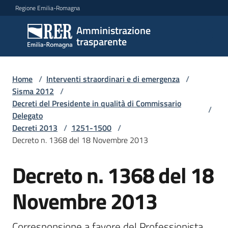
Vai al contenuto
Vai alla navigazione
Vai al footer
Regione Emilia-Romagna
Amministrazione
Amministrazione
trasparente
trasparente
Home
/
Interventi straordinari e di emergenza
/
Sottosezioni
Sisma 2012
/
Decreti del Presidente in qualità di Commissario
/
Delegato
Decreti 2013
/
1251-1500
/
Accesso
Decreto n. 1368 del 18 Novembre 2013
Decreto n. 1368 del 18
Novembre 2013
Corresponsione a favore del Professionista 