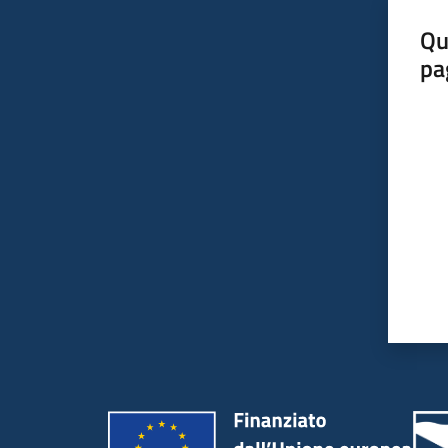
Qu
pa
Valut