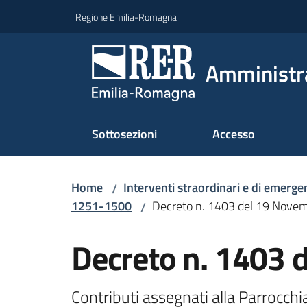
Vai al contenuto
Vai alla navigazione
Vai al footer
Regione Emilia-Romagna
Amministr
Sottosezioni
Accesso
Home
Interventi straordinari e di emerge
/
1251-1500
Decreto n. 1403 del 19 Nove
/
Decreto n. 1403 
Contributi assegnati alla Parrocchia