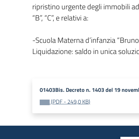
ripristino urgente degli immobili adib
“B”, “C”, e relativi a:

-Scuola Materna d’infanzia “Bruno M
Liquidazione: saldo in unica soluzio
01403Bis. Decreto n. 1403 del 19 novem
(
PDF
-
249,0 KB
)