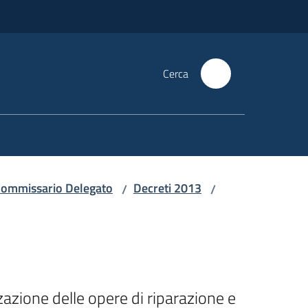
Cerca
i Commissario Delegato
Decreti 2013
/
/
zazione delle opere di riparazione e 