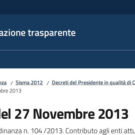
azione trasparente
nza
Sisma 2012
Decreti del Presidente in qualità d
/
/
mbre 2013
del 27 Novembre 2013
anza n. 104 /2013. Contributo agli enti attuat