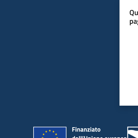
Qu
pa
Valut