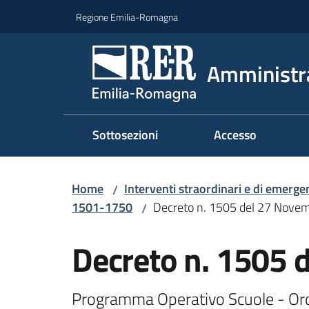
Vai al contenuto
Vai alla navigazione
Vai al footer
Regione Emilia-Romagna
Amministr
Sottosezioni
Accesso
Home
Interventi straordinari e di emerge
/
1501-1750
Decreto n. 1505 del 27 Nove
/
Decreto n. 1505 
Programma Operativo Scuole - Ordin