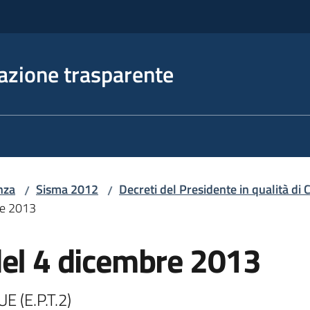
azione trasparente
nza
Sisma 2012
Decreti del Presidente in qualità d
/
/
re 2013
del 4 dicembre 2013
(E.P.T.2) 
