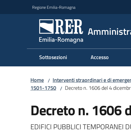
Vai al contenuto
Vai alla navigazione
Vai al footer
Regione Emilia-Romagna
Amministr
Sottosezioni
Accesso
Home
Interventi straordinari e di emerge
/
1501-1750
Decreto n. 1606 del 4 dicemb
/
Decreto n. 1606 
EDIFICI PUBBLICI TEMPORANEI DUE 