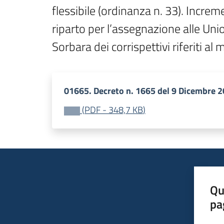
flessibile (ordinanza n. 33). Increm
riparto per l’assegnazione alle Unio
Sorbara dei corrispettivi riferiti 
01665. Decreto n. 1665 del 9 Dicembre 
(
PDF
-
348,7 KB
)
Qu
pa
Valut