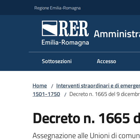
Vai al contenuto
Vai alla navigazione
Vai al footer
Regione Emilia-Romagna
Amministr
Sottosezioni
Accesso
Home
Interventi straordinari e di emerge
/
1501-1750
Decreto n. 1665 del 9 dicemb
/
Decreto n. 1665 
Assegnazione alle Unioni di comuni 