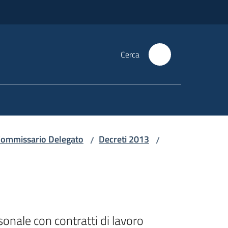
Cerca
i Commissario Delegato
Decreti 2013
/
/
onale con contratti di lavoro 