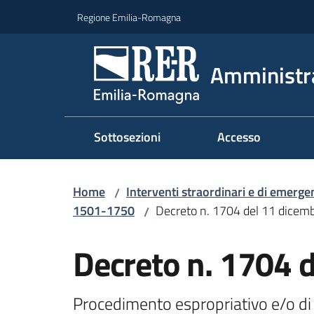
Vai al contenuto
Vai alla navigazione
Vai al footer
Regione Emilia-Romagna
Amministr
Sottosezioni
Accesso
Home
Interventi straordinari e di emerge
/
1501-1750
Decreto n. 1704 del 11 dicem
/
Decreto n. 1704 
Procedimento espropriativo e/o di o