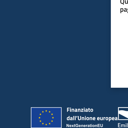
Qu
pa
Valut