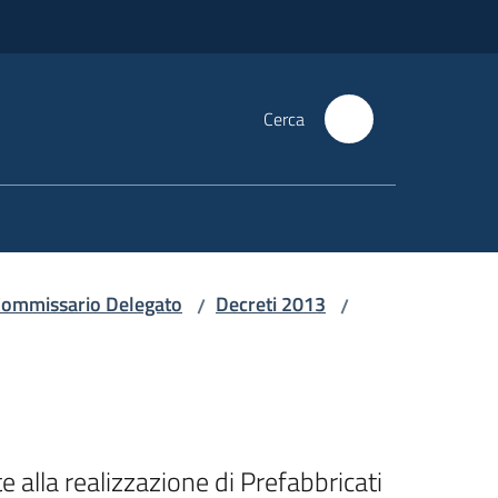
Cerca
i Commissario Delegato
Decreti 2013
/
/
alla realizzazione di Prefabbricati 