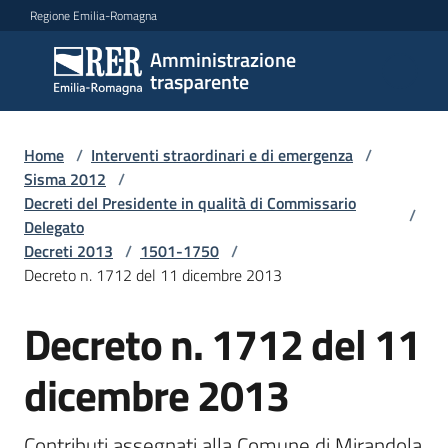
Vai al contenuto
Vai alla navigazione
Vai al footer
Regione Emilia-Romagna
Amministrazione
Amministrazione
trasparente
trasparente
Home
/
Interventi straordinari e di emergenza
/
Sottosezioni
Sisma 2012
/
Decreti del Presidente in qualità di Commissario
/
Delegato
Decreti 2013
/
1501-1750
/
Accesso
Decreto n. 1712 del 11 dicembre 2013
Decreto n. 1712 del 11
dicembre 2013
Contributi assegnati alla Comune di Mirandola 