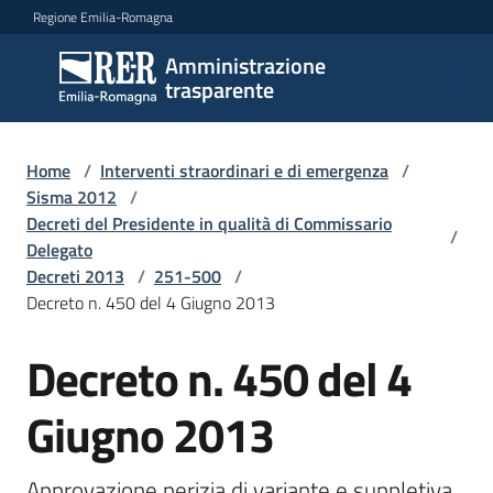
Vai al contenuto
Vai alla navigazione
Vai al footer
Regione Emilia-Romagna
Amministrazione
Amministrazione
trasparente
trasparente
Home
/
Interventi straordinari e di emergenza
/
Sottosezioni
Sisma 2012
/
Decreti del Presidente in qualità di Commissario
/
Delegato
Decreti 2013
/
251-500
/
Accesso
Decreto n. 450 del 4 Giugno 2013
Decreto n. 450 del 4
Giugno 2013
Approvazione perizia di variante e suppletiva 