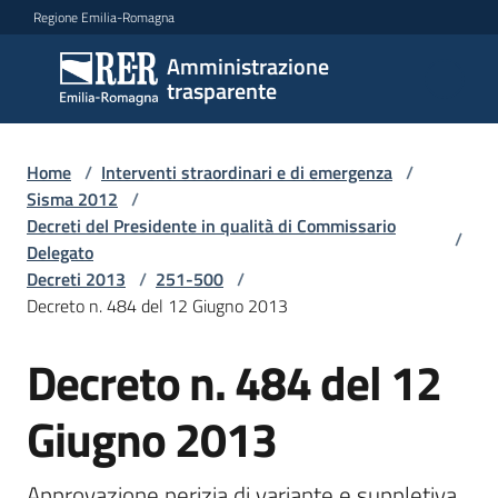
Vai al contenuto
Vai alla navigazione
Vai al footer
Regione Emilia-Romagna
Amministrazione
Amministrazione
trasparente
trasparente
Home
/
Interventi straordinari e di emergenza
/
Sottosezioni
Sisma 2012
/
Decreti del Presidente in qualità di Commissario
/
Delegato
Decreti 2013
/
251-500
/
Accesso
Decreto n. 484 del 12 Giugno 2013
Decreto n. 484 del 12
Giugno 2013
Approvazione perizia di variante e suppletiva 