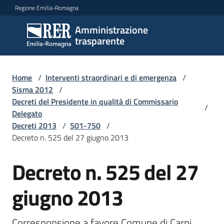
Vai al contenuto
Vai alla navigazione
Vai al footer
Regione Emilia-Romagna
Amministrazione
Amministrazione
trasparente
trasparente
Home
/
Interventi straordinari e di emergenza
/
Sottosezioni
Sisma 2012
/
Decreti del Presidente in qualità di Commissario
/
Delegato
Decreti 2013
/
501-750
/
Accesso
Decreto n. 525 del 27 giugno 2013
Decreto n. 525 del 27
giugno 2013
Corresponsione a favore Comune di Carpi 