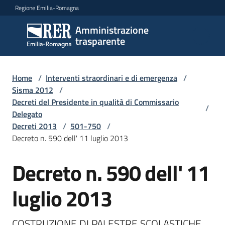
Vai al contenuto
Vai alla navigazione
Vai al footer
Regione Emilia-Romagna
Amministrazione
Amministrazione
trasparente
trasparente
Home
/
Interventi straordinari e di emergenza
/
Sottosezioni
Sisma 2012
/
Decreti del Presidente in qualità di Commissario
/
Delegato
Decreti 2013
/
501-750
/
Accesso
Decreto n. 590 dell' 11 luglio 2013
Decreto n. 590 dell' 11
luglio 2013
COSTRUZIONE DI PALESTRE SCOLASTICHE 