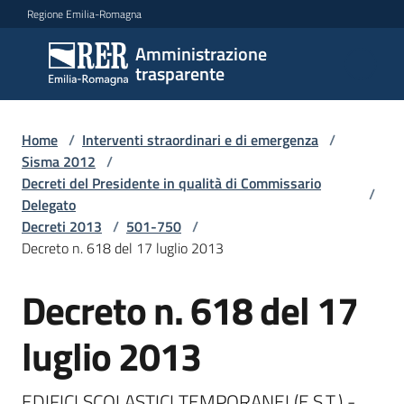
Vai al contenuto
Vai alla navigazione
Vai al footer
Regione Emilia-Romagna
Amministrazione
Amministrazione
trasparente
trasparente
Home
/
Interventi straordinari e di emergenza
/
Sottosezioni
Sisma 2012
/
Decreti del Presidente in qualità di Commissario
/
Delegato
Decreti 2013
/
501-750
/
Accesso
Decreto n. 618 del 17 luglio 2013
Decreto n. 618 del 17
luglio 2013
EDIFICI SCOLASTICI TEMPORANEI (E.S.T.) - 