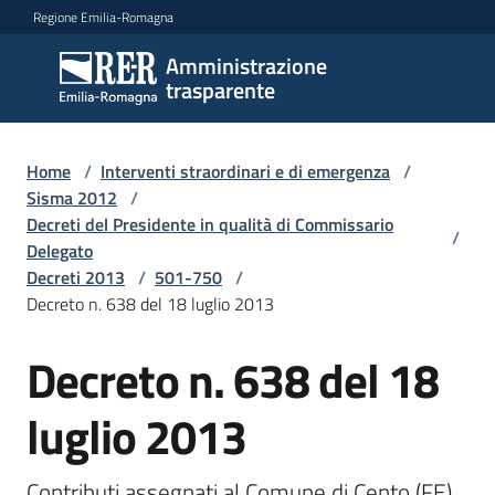
Vai al contenuto
Vai alla navigazione
Vai al footer
Regione Emilia-Romagna
Amministrazione
Amministrazione
trasparente
trasparente
Home
/
Interventi straordinari e di emergenza
/
Sottosezioni
Sisma 2012
/
Decreti del Presidente in qualità di Commissario
/
Delegato
Decreti 2013
/
501-750
/
Accesso
Decreto n. 638 del 18 luglio 2013
Decreto n. 638 del 18
luglio 2013
Contributi assegnati al Comune di Cento (FE) 