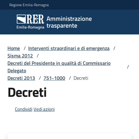
Vai al contenuto
Vai alla navigazione
Vai al footer
Regione Emilia-Romagna
Amministrazione
Amministrazione
trasparente
trasparente
Home
/
Interventi straordinari e di emergenza
/
Sottosezioni
Sisma 2012
/
Decreti del Presidente in qualità di Commissario
/
Delegato
Decreti 2013
/
751-1000
/
Decreti
Accesso
Decreti
Condividi
Vedi azioni