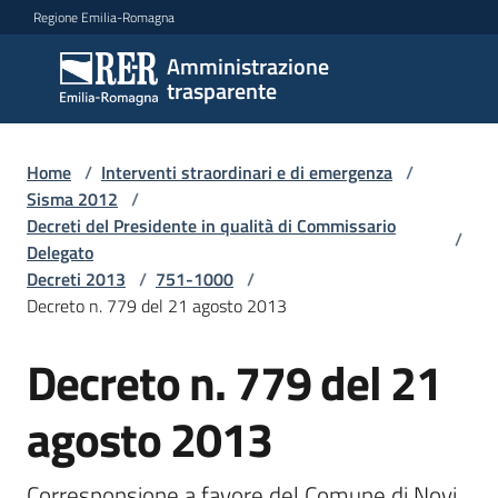
Vai al contenuto
Vai alla navigazione
Vai al footer
Regione Emilia-Romagna
Amministrazione
Amministrazione
trasparente
trasparente
Home
/
Interventi straordinari e di emergenza
/
Sottosezioni
Sisma 2012
/
Decreti del Presidente in qualità di Commissario
/
Delegato
Decreti 2013
/
751-1000
/
Accesso
Decreto n. 779 del 21 agosto 2013
Decreto n. 779 del 21
agosto 2013
Corresponsione a favore del Comune di Novi 