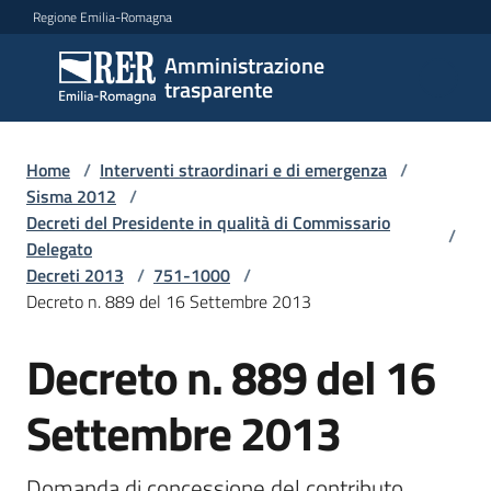
Vai al contenuto
Vai alla navigazione
Vai al footer
Regione Emilia-Romagna
Amministrazione
Amministrazione
trasparente
trasparente
Home
/
Interventi straordinari e di emergenza
/
Sottosezioni
Sisma 2012
/
Decreti del Presidente in qualità di Commissario
/
Delegato
Decreti 2013
/
751-1000
/
Accesso
Decreto n. 889 del 16 Settembre 2013
Decreto n. 889 del 16
Settembre 2013
Domanda di concessione del contributo 