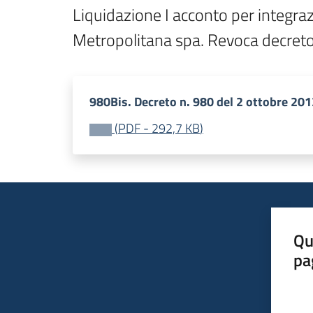
Liquidazione I acconto per integra
980Bis. Decreto n. 980 del 2 ottobre 201
(
PDF
-
292,7 KB
)
Qu
pa
Valut