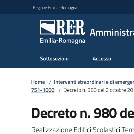
Vai al contenuto
Vai alla navigazione
Vai al footer
Regione Emilia-Romagna
Amministr
Sottosezioni
Accesso
Home
Interventi straordinari e di emerge
/
751-1000
Decreto n. 980 del 2 ottobre 2
/
Decreto n. 980 de
Realizzazione Edifici Scolastici Tem