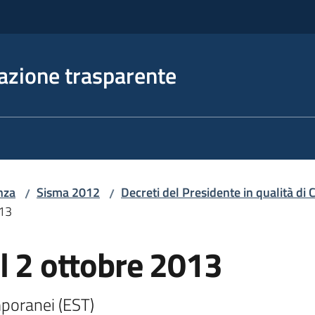
azione trasparente
nza
Sisma 2012
Decreti del Presidente in qualità d
/
/
013
l 2 ottobre 2013
poranei (EST) 
