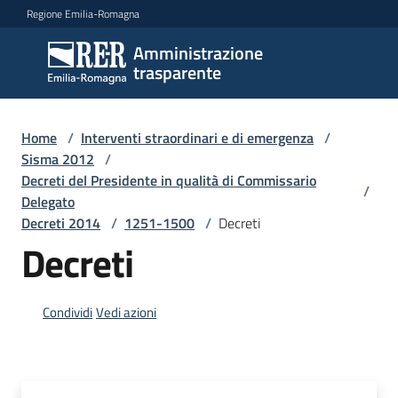
Vai al contenuto
Vai alla navigazione
Vai al footer
Regione Emilia-Romagna
Amministrazione
Amministrazione
trasparente
trasparente
Home
/
Interventi straordinari e di emergenza
/
Sottosezioni
Sisma 2012
/
Decreti del Presidente in qualità di Commissario
/
Delegato
Decreti 2014
/
1251-1500
/
Decreti
Accesso
Decreti
Condividi
Vedi azioni